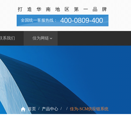
打造华南地区第一品牌
400-0809-400
全国统一客服热线：
联系我们
佳为网链
佳为总部
商城会员系统
佳为分部
商户支付对账
加盟共赢
SCM--供应链
/
/
/
首页
产品中心
佳为-SCM供应链系统