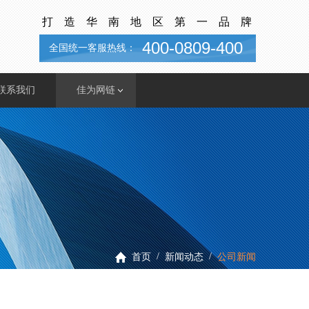
打造华南地区第一品牌
400-0809-400
全国统一客服热线：
联系我们
佳为网链
佳为总部
商城会员系统
佳为分部
商户支付对账
加盟共赢
SCM--供应链
/
/
首页
新闻动态
公司新闻